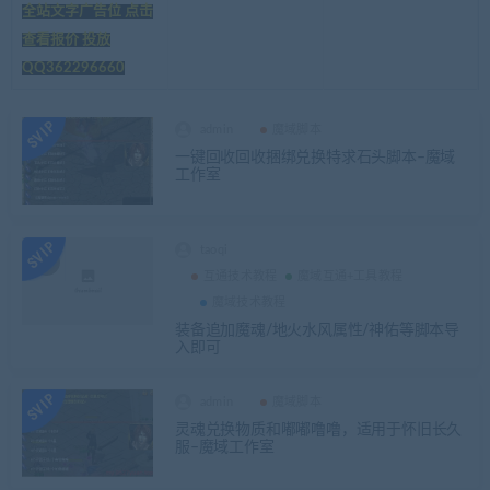
全站文字广告位 点击
查看报价 投放
QQ362296660
admin
魔域脚本
一键回收回收捆绑兑换特求石头脚本–魔域
工作室
taoqi
互通技术教程
魔域互通+工具教程
魔域技术教程
装备追加魔魂/地火水风属性/神佑等脚本导
入即可
admin
魔域脚本
灵魂兑换物质和嘟嘟噜噜，适用于怀旧长久
服–魔域工作室