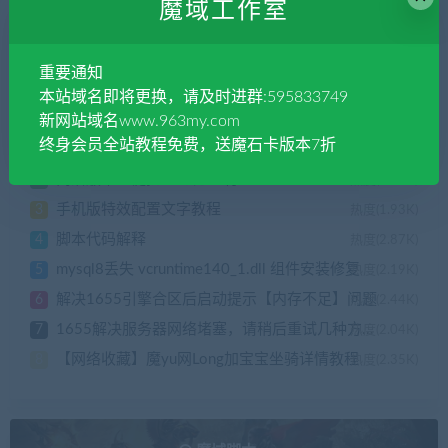
魔域工作室
魔域技术教程 >
重要通知
自主教学
本站域名即将更换，请及时进群:595833749
新网站域名www.963my.com
终身会员全站教程免费，送魔石卡版本7折
1655怪物原位不动，技能推不动不可以引怪修改方法
1
热度(1.52K)
简洁版本一键批量幻化36行
2
热度(1.56K)
手机版特效配置文字教程
3
热度(1.93K)
脚本代码解释
4
热度(2.87K)
mysql8丢失 vcruntime140_1.dll 组件安装修复
5
热度(2.19K)
解决1655引擎合区后启动提示【内存不足】问题
6
热度(2.44K)
1655解决服务器网络堵塞，请稍后重试几种方法检测
7
热度(2.04K)
【网络收藏】魔yu网Long加宝宝坐骑详情教程
8
热度(2.35K)