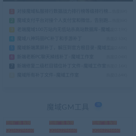
对接魔域私服排行数据战力排行榜等级排行榜幻兽排行等
1
热度(6K)
魔域支付平台对接个人支付宝和微信，告别跑路>>需要授权的联系–魔域工作室
2
热度(6K)
老端魔域100万站内无低站杀高站数据库–魔域工作室
3
热度(2.19K)
魔域八神玛丽PC补丁和手游补丁
4
热度(2.53K)
魔域新端黑屏补丁，解压到官方根目录–魔域工作室
5
热度(2.68K)
新端老断PC聊天掉线补丁–魔域工作室
6
热度(2.04K)
新端修复二级栏目错位补丁文件–魔域工作室
7
热度(2.16K)
魔域所有补丁文件–魔域工作室
8
热度(3.64K)
36
魔域GM工具
包排广告 投放
包排广告 投放
包排广告 投放
QQ362296660
QQ362296660
QQ362296660