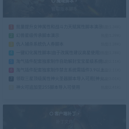
魔域脚本 >
提取版本脚本
批量提升女神属性和战斗力天赋属性脚本演示
1
热度(1.34K)
幻兽星级传承脚本演示
2
热度(1.39K)
仇人捕杀系统仇人券脚本
3
热度(1.38K)
一键幻化属性脚本(由于改属性建议高星使用)
4
热度(1.78K)
淘气插件配套独家制作自助解封宝宝星级系统需插件4.4以上支持
5
热度(2.11K)
淘气插件配套独家制作禁言系统需插件3.9以上支持
6
热度(2.11K)
领取三星顶级属性神火圣器脚本导入可用[神火例子：不灭星魂]
7
热度(3.01K)
神火可追加至255脚本导入可使用
8
热度(2.41K)
客户端补丁 >
补丁文件