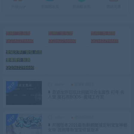
升级SVIP
老端版本库
新端版本库
魔域互通
包排广告 投放
包排广告 投放
包排广告 投放
QQ362296660
QQ362296660
QQ362296660
全站文字广告位 点击
查看报价 投放
QQ362296660
admin
魔域老端版本
奇迹龙怀旧低比例版可合主属性 打年 名
人堂 魔石雨BOOS–魔域工作室
admin
魔域老端版本
开服版本2021最新麒麟魔域定制宝宝神都
女帝-武则等新宝宝修复版本