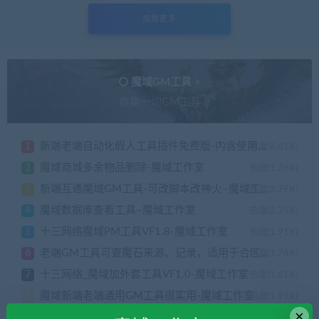
加载更多
魔域GM工具 >
收集一切GM工具
新端老端自动化假人工具插件免费版-内含使用说明
1
热度(6.61K)
魔域商城多余物品删除-魔域工作室
2
热度(1.76K)
新端互通魔域GM工具-可改脚本改神火–魔域工作室
3
热度(2.79K)
魔域数据库查看工具–魔域工作室
4
热度(2.35K)
十三网络魔域PM工具VF1.8-魔域工作室
5
热度(1.91K)
老端GM工具可查魔石来源、记录，适用于合区清档-魔域工作室
6
热度(1.78K)
十三网络_魔域加外套工具VF1.0-魔域工作室
7
热度(1.61K)
魔域新端老端通用GM工具很实用-魔域工作室
8
热度(1.99K)
×