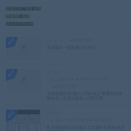
全站文字广告位 点击
查看报价 投放
QQ362296660
admin
魔域技术教程
简洁版本一键批量幻化36行
taoqi
互通技术教程
魔域互通+工具教程
魔域技术教程
军团管理任命/踢人/开除/禅让/解散军团等
脚本导入后添加脚本入口即可用
admin
互通工具
互通技术教程
互通版本
新端老端自动化假人工具插件免费版-内含