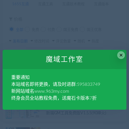
1655互通
互通工具
互通技术教程
互通版本
价格
全部
免费
付费
国王免费
国王优惠
发布日期
修改时间
评论数量
随机
热度
×
魔域工作室
taoqi
1655互通
魔域互通+工具教程
魔域脚本
重要通知
一键幻化属性脚本(由于改属性建议高星使
本站域名即将更换，请及时进群:595833749
用)
新网站域名www.963my.com
终身会员全站教程免费，送魔石卡版本7折
admin
1655互通
互通工具
魔域GM工具
新端GM工具免费版V1.5.5(90神火)