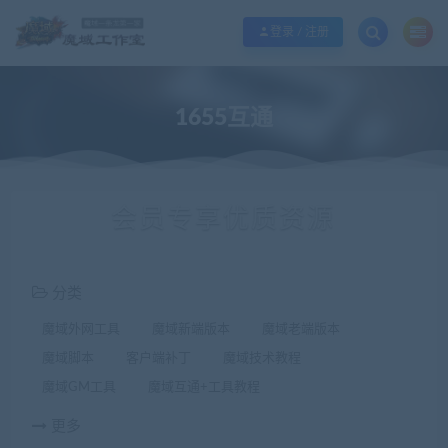
欢迎您光临魔域工作室，魔域私服一条龙请联系站长QQ：362296660
立即加入
登录 / 注册
1655互通
会员专享优质资源
分类
魔域外网工具
魔域新端版本
魔域老端版本
魔域脚本
客户端补丁
魔域技术教程
魔域GM工具
魔域互通+工具教程
更多