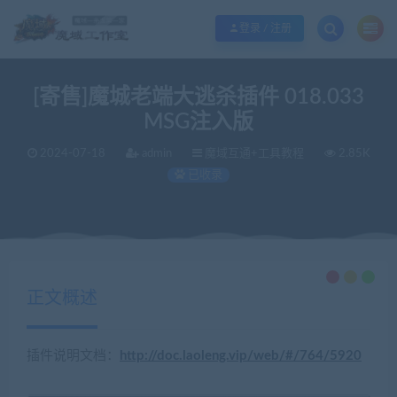
欢迎您光临魔域工作室，魔域私服一条龙请联系站长QQ：362296660
立即加入
登录 / 注册
[寄售]魔城老端大逃杀插件 018.033
MSG注入版
2024-07-18
admin
魔域互通+工具教程
2.85K
已收录
当前位置：
魔域工作室丨商业版本丨魔域私服丨魔域服务端丨魔域一条龙丨版本定制丨服务器租用丨版本修改
正文概述
插件说明文档：
http://doc.laoleng.vip/web/#/764/5920