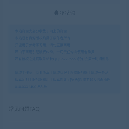
QQ咨询
本站资源大部分收集于网上的资源
本站所有资源版权均属于原作者所有
只能用于参考学习用，请勿直接商用
若由于商用引起版权纠纷，一切责任均由使用者承担
若有侵权之处请联系站长QQ:362296660我们会第一时间删除
魔域工作室丨商业版本丨魔域私服丨魔域服务端丨魔域一条龙丨
版本定制丨服务器租用丨版本修改
»
[寄售]魔城老端大逃杀插件
018.033 MSG注入版
常见问题FAQ