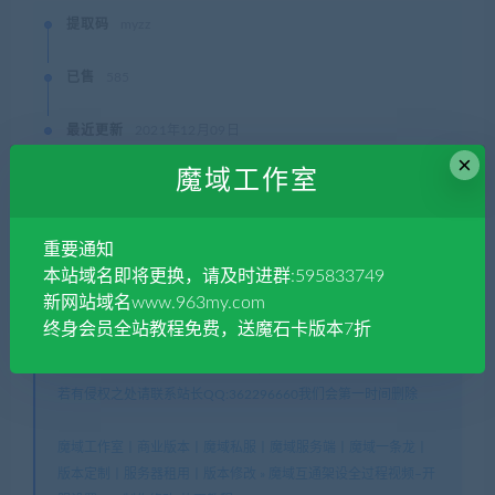
提取码
myzz
已售
585
最近更新
2021年12月09日
×
魔域工作室
QQ咨询
重要通知
本站域名即将更换，请及时进群:595833749
本站资源大部分收集于网上的资源
新网站域名www.963my.com
本站所有资源版权均属于原作者所有
终身会员全站教程免费，送魔石卡版本7折
只能用于参考学习用，请勿直接商用
若由于商用引起版权纠纷，一切责任均由使用者承担
若有侵权之处请联系站长QQ:362296660我们会第一时间删除
魔域工作室丨商业版本丨魔域私服丨魔域服务端丨魔域一条龙丨
版本定制丨服务器租用丨版本修改
»
魔域互通架设全过程视频–开