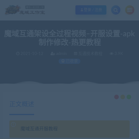
欢迎您光临魔域工作室，魔域私服一条龙请联系站长QQ：362296660
立即加入
登录 / 注册
魔域互通架设全过程视频–开服设置-apk
制作修改-热更教程
2021-10-12
admin
互通技术教程
3.9K
已收录
当前位置：
魔域工作室丨商业版本丨魔域私服丨魔域服务端丨魔域一条龙丨版本定制丨服务器租用丨版本修改
正文概述
魔域互通开服教程