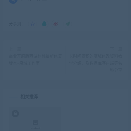
分享到：
上一篇
下一篇
商业开服版西游麒麟最新修复
长时间累积的魔域修改资料教
版本–魔域工作室
学介绍，及数据库客户端等名
称分享
相关推荐