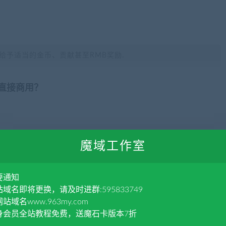
给予适当的金币、贡献甚至RMB奖励.
否直接商用？
魔域工作室
要通知
分享到：
域名即将更换，请及时进群:595833749
站域名www.963my.com
身会员全站教程免费，送魔石卡版本7折