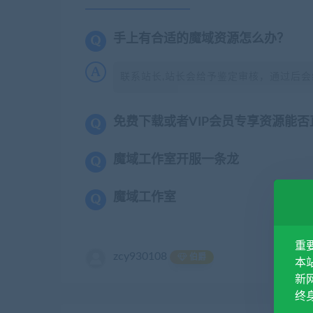
手上有合适的魔域资源怎么办？
联系站长,站长会给予鉴定审核，通过后会
免费下载或者VIP会员专享资源能
魔域工作室开服一条龙
魔域工作室
重
zcy930108
伯爵
本站
新网
终