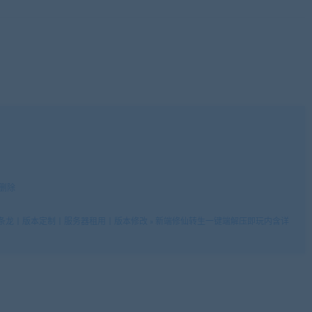
间删除
条龙丨版本定制丨服务器租用丨版本修改
»
新端修仙转生一键端解压即玩内含详