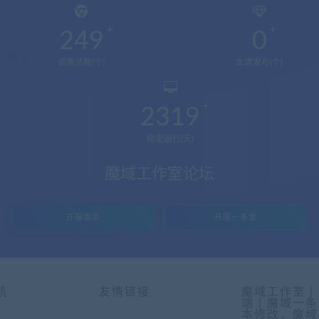
249
0
资源总数(个)
本周发布(个)
2319
稳定运行(天)
魔域工作室论坛
开服版本
开服一条龙
航
友情链接
魔域工作室丨
端丨魔域一条
本修改，魔域