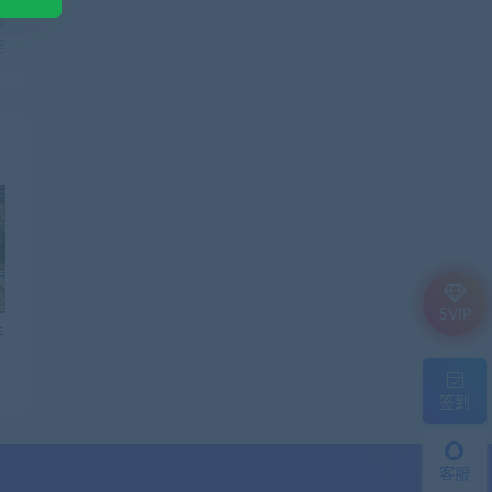
篇
室
SVIP
作
签到
客服