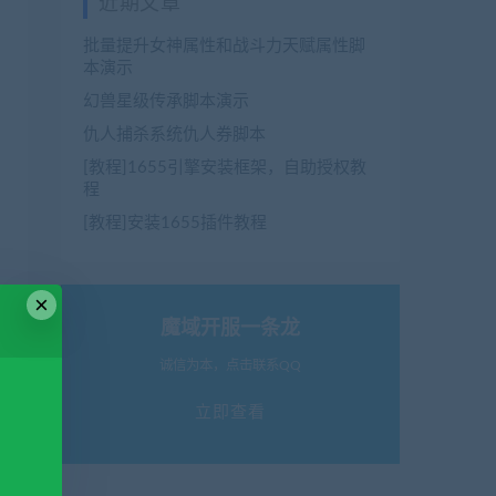
近期文章
批量提升女神属性和战斗力天赋属性脚
本演示
幻兽星级传承脚本演示
仇人捕杀系统仇人券脚本
[教程]1655引擎安装框架，自助授权教
程
[教程]安装1655插件教程
×
魔域开服一条龙
诚信为本，点击联系QQ
立即查看