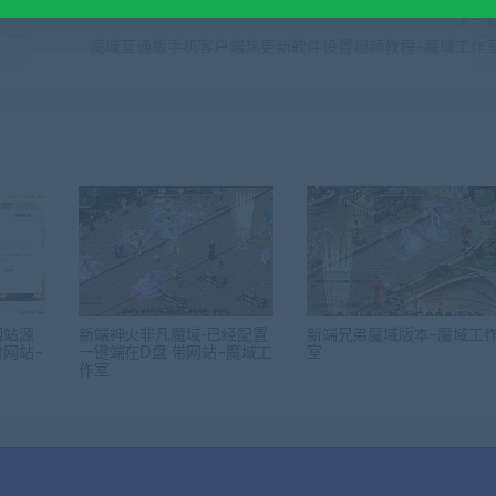
下一
魔域互通版手机客户端热更新软件设置视频教程–魔域工作
网站源
新端神火非凡魔域-已经配置
新端兄弟魔域版本–魔域工
网站–
一键端在D盘 带网站–魔域工
室
作室