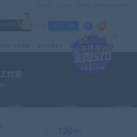
网站公告
热门标签
资源专题
资源存档
联系我们
佣金提现
升级SVIP
登录 / 注册
×
域互通+工具教程
淘气工具发卡
魔域外网工具
域工作室
录
一键端解压即玩内含详细教程–魔域工作室
120
魔石
原价：