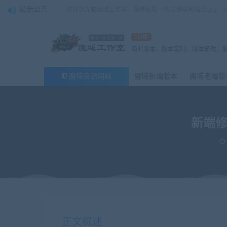
最新公告
欢迎您光临魔域工作室，魔域私服一条龙请联系站长QQ：362
10年
商业版本，版本定制，版本修改，
魔域资源网站
魔域新端版本
魔域老端版
新端修
当前位置：
魔域工作室丨商业版本丨魔域私服丨魔域服务端丨
正文概述