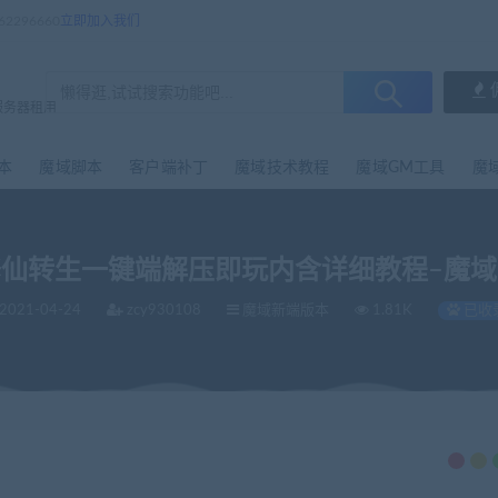
296660
立即加入我们
服务器租用
本
魔域脚本
客户端补丁
魔域技术教程
魔域GM工具
魔
仙转生一键端解压即玩内含详细教程–魔
2021-04-24
zcy930108
魔域新端版本
1.81K
已收
魔域一条龙丨版本定制丨服务器租用丨版本修改
魔域新端版本
新端修仙转生
>
>