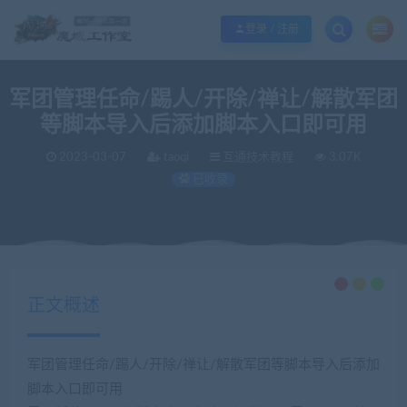
欢迎您光临魔域工作室，魔域私服一条龙请联系站长QQ：362296660
立即加入
登录 / 注册
军团管理任命/踢人/开除/禅让/解散军团
等脚本导入后添加脚本入口即可用
2023-03-07
taoqi
互通技术教程
3.07K
已收录
当前位置：
魔域工作室丨商业版本丨魔域私服丨魔域服务端丨魔域一条龙丨版本定制丨服务器租用丨版本修改
正文概述
军团管理任命/踢人/开除/禅让/解散军团等脚本导入后添加
脚本入口即可用