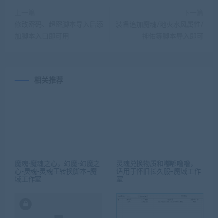
上一篇
下一篇
修改密码、超密脚本导入后添
装备追加魔魂/地火水风属性/
加脚本入口即可用
神佑等脚本导入即可
相关推荐
魔魂-魔魂之心，幻魔-幻魔之
灵魂兑换物质和嘟嘟噜噜，
心-灵魂-灵魂王转换脚本–魔
适用于怀旧长久服–魔域工作
域工作室
室