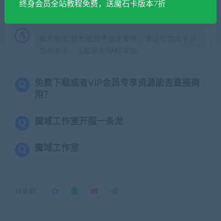
终身会员全站教程免费，送魔石卡版本7折
手上有合适的魔域资源怎么办？
联系站长,站长会给予鉴定审核，通过后会给予适
当的金币、贡献甚至RMB奖励.
免费下载或者VIP会员专享资源能否直接商
用？
魔域工作室开服一条龙
魔域工作室
分享到：