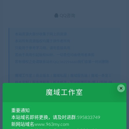
QQ咨询
本站资源大部分收集于网上的资源
本站所有资源版权均属于原作者所有
只能用于参考学习用，请勿直接商用
若由于商用引起版权纠纷，一切责任均由使用者承担
若有侵权之处请联系站长QQ:362296660我们会第一时间删除
魔域工作室丨商业版本丨魔域私服丨魔域服务端丨魔域一条龙丨
版本定制丨服务器租用丨版本修改
»
军团管理任命/踢人/开除/禅
×
让/解散军团等脚本导入后添加脚本入口即可用
魔域工作室
重要通知
常见问题FAQ
本站域名即将更换，请及时进群:595833749
新网站域名www.963my.com