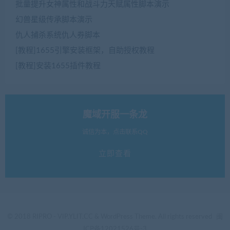
批量提升女神属性和战斗力天赋属性脚本演示
幻兽星级传承脚本演示
仇人捕杀系统仇人券脚本
[教程]1655引擎安装框架，自助授权教程
[教程]安装1655插件教程
魔域开服一条龙
诚信为本，点击联系QQ
立即查看
© 2018 RIPRO - VIP.YLIT.CC & WordPress Theme. All rights reserved
闽
ICP备12021526号-3