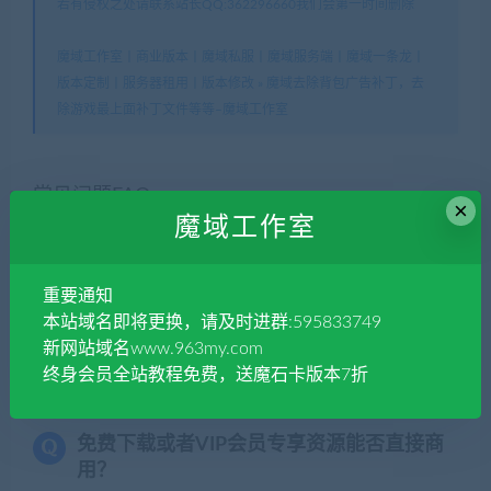
若有侵权之处请联系站长QQ:362296660我们会第一时间删除
魔域工作室丨商业版本丨魔域私服丨魔域服务端丨魔域一条龙丨
版本定制丨服务器租用丨版本修改
»
魔域去除背包广告补丁，去
除游戏最上面补丁文件等等–魔域工作室
常见问题FAQ
×
魔域工作室
手上有合适的魔域资源怎么办？
重要通知
本站域名即将更换，请及时进群:595833749
联系站长,站长会给予鉴定审核，通过后会给予适
新网站域名www.963my.com
当的金币、贡献甚至RMB奖励.
终身会员全站教程免费，送魔石卡版本7折
免费下载或者VIP会员专享资源能否直接商
用？