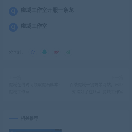
魔域工作室开服一条龙
魔域工作室
分享到：
上一篇
下一篇
魔域在线时间领取魔石脚本–
百战魔域一键端带网站，已经
魔域工作室
架设好了在D盘–魔域工作室
相关推荐