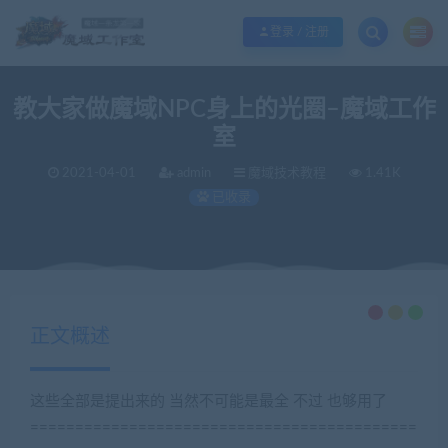
欢迎您光临魔域工作室，魔域私服一条龙请联系站长QQ：362296660
立即加入
登录 / 注册
教大家做魔域NPC身上的光圈–魔域工作
室
2021-04-01
admin
魔域技术教程
1.41K
已收录
当前位置：
魔域工作室丨商业版本丨魔域私服丨魔域服务端丨魔域一条龙丨版本定制丨服务器租用丨版本修改
正文概述
这些全部是提出来的 当然不可能是最全 不过 也够用了
===========================================