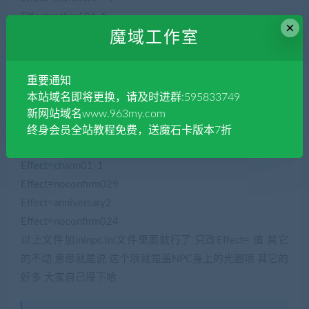
Effect=other106-1
×
魔域工作室
Effect=anniversary3
Effect=other77
Effect=cx-fyzm2
重要通知
Effect=cx-fyzm1
本站域名即将更换，请及时进群:595833749
Effect=skill094
新网站域名www.963my.com
Effect=barbecue
终身会员全站教程免费，送魔石卡版本7折
Effect=charm03-999
Effect=charm01-1
Effect=noconfirm029
Effect=anniversary2
Effect=noconfirm024
以上文件加ininpc.ini文件里面就行了 只改Effect= 值 其它
的不动 意思就是说 这个项就是盖NPC身上的光圈项 其它的
好多 大家自己摸下哈