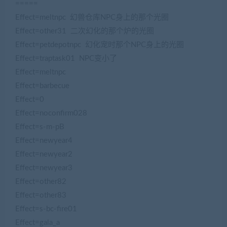
=====
Effect=meltnpc 幻兽仓库NPC身上的那个光圈
Effect=other31 二次幻化的那个炉的光圈
Effect=petdepotnpc 幻化宠时那个NPC身上的光圈
Effect=traptask01 NPC变小了
Effect=meltnpc
Effect=barbecue
Effect=0
Effect=noconfirm028
Effect=s-m-pB
Effect=newyear4
Effect=newyear2
Effect=newyear3
Effect=other82
Effect=other83
Effect=s-bc-fire01
Effect=gala_a