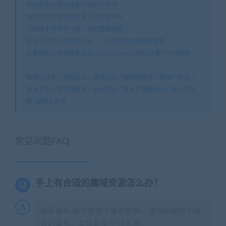
本站资源大部分收集于网上的资源
本站所有资源版权均属于原作者所有
只能用于参考学习用，请勿直接商用
若由于商用引起版权纠纷，一切责任均由使用者承担
若有侵权之处请联系站长QQ:362296660我们会第一时间删除
魔域工作室丨商业版本丨魔域私服丨魔域服务端丨魔域一条龙丨
版本定制丨服务器租用丨版本修改
»
教大家做魔域NPC身上的光
圈–魔域工作室
常见问题FAQ
手上有合适的魔域资源怎么办？
联系站长,站长会给予鉴定审核，通过后会给予适
当的金币、贡献甚至RMB奖励.