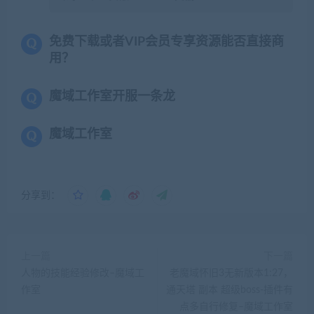
免费下载或者VIP会员专享资源能否直接商
用？
魔域工作室开服一条龙
魔域工作室
分享到：
上一篇
下一篇
人物的技能经验修改–魔域工
老魔域怀旧3无新版本1:27，
作室
通天塔 副本 超级boss-插件有
点多自行修复–魔域工作室