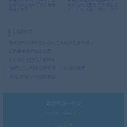
魔域去除背包广告补丁，去
魔域起步赠送装备如何设置
除游戏最上面补丁文件等等–
双洞 战斗力宝石 伤害宝石 攻
魔域工作室
击宝石 和（赠）–魔域工作室
近期文章
批量提升女神属性和战斗力天赋属性脚本演示
幻兽星级传承脚本演示
仇人捕杀系统仇人券脚本
[教程]1655引擎安装框架，自助授权教程
[教程]安装1655插件教程
魔域开服一条龙
诚信为本，点击联系QQ
立即查看