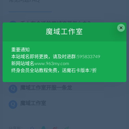
常见问题FAQ
手上有合适的魔域资源怎么办？
×
魔域工作室
联系站长,站长会给予鉴定审核，通过后会给予适
当的金币、贡献甚至RMB奖励.
重要通知
本站域名即将更换，请及时进群:595833749
新网站域名www.963my.com
免费下载或者VIP会员专享资源能否直接商
终身会员全站教程免费，送魔石卡版本7折
用？
魔域工作室开服一条龙
魔域工作室
分享到：