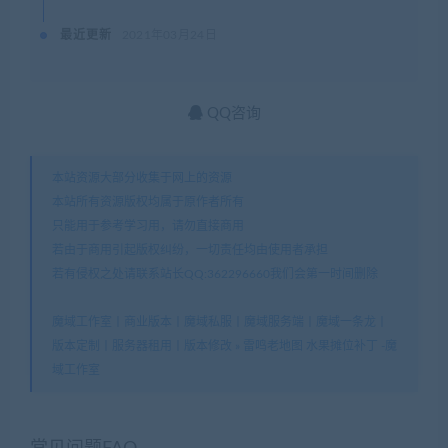
最近更新
2021年03月24日
QQ咨询
本站资源大部分收集于网上的资源
本站所有资源版权均属于原作者所有
只能用于参考学习用，请勿直接商用
若由于商用引起版权纠纷，一切责任均由使用者承担
若有侵权之处请联系站长QQ:362296660我们会第一时间删除
魔域工作室丨商业版本丨魔域私服丨魔域服务端丨魔域一条龙丨
版本定制丨服务器租用丨版本修改
»
雷鸣老地图 水果摊位补丁 -魔
域工作室