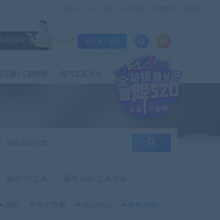
网站公告
热门标签
资源专题
资源存档
联系我们
佣金提现
升级SVIP
登录 / 注册
×
域互通+工具教程
淘气工具发卡
魔域外网工具
魔域GM工具
魔域互通+工具教程
随机
评论数量
修改时间
发布日期