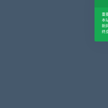
重
本站
新网
终