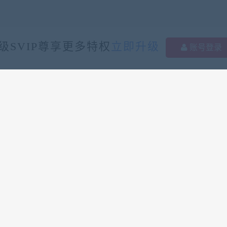
级SVIP尊享更多特权
立即升级
账号登录
249
0
资源总数(个)
本周发布(个)
2320
稳定运行(天)
魔域工作室论坛
开服版本
开服一条龙