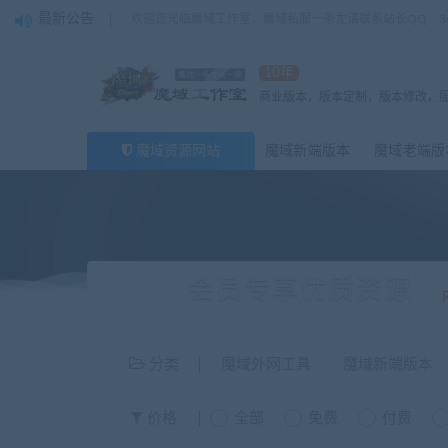
最新公告
欢迎您光临魔域工作室，魔域私服一条龙请联系站长QQ：362
10年
商业版本，版本定制，版本修改，
魔域资源网站
魔域新端版本
魔域老端版
会员专享优质资源
分类
魔域外网工具
魔域新端版本
价格
全部
免费
付费