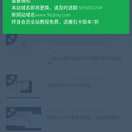
重要通知
taoqi
本站域名即将更换，请及时进群:595833749
1655互通
魔域互通+工具教程
魔域脚本
新网站域名www.963my.com
一键幻化属性脚本(由于改属性建议高星使
终身会员全站教程免费，送魔石卡版本7折
用)
admin
互通技术教程
魔域互通+工具教程
魔域脚本
一键幻化属性脚本(由于改属性建议高星使
用)
admin
魔域互通+工具教程
[教程]安装1655插件教程
admin
魔域互通+工具教程
[教程]1655引擎安装框架，自助授权教程