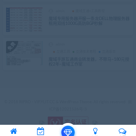
admin
魔域互通+工具教程
魔域专用服务器开服一条龙DELL物理服务器
租用双线1000G高防BGP秒解
admin
互通工具
互通技术教程
互通版本
魔域手游互通商业转发器，不带马–180元授
权2年–魔域工作室
© 2018 RIPRO - VIP.YLIT.CC & WordPress Theme. All rights reserved
闽
ICP备12021526号-3