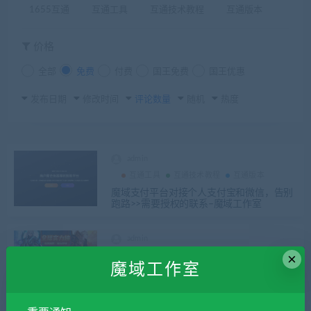
1655互通
互通工具
互通技术教程
互通版本
价格
全部
免费
付费
国王免费
国王优惠
发布日期
修改时间
评论数量
随机
热度
admin
互通工具
互通技术教程
互通版本
魔域支付平台对接个人支付宝和微信，告别
跑路>>需要授权的联系–魔域工作室
admin
×
1655互通
互通工具
互通技术教程
魔域工作室
对接魔域私服排行数据战力排行榜等级排行
榜幻兽排行等