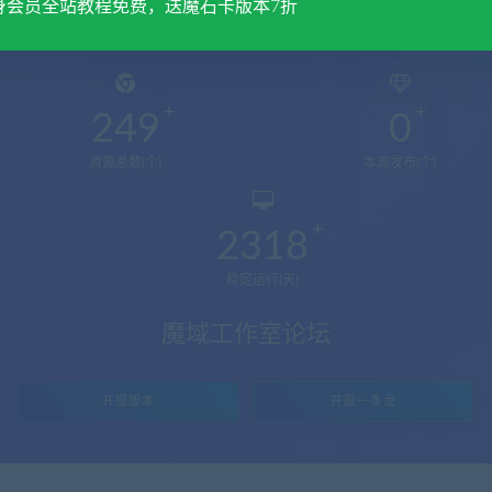
身会员全站教程免费，送魔石卡版本7折
249
0
资源总数(个)
本周发布(个)
2318
稳定运行(天)
魔域工作室论坛
开服版本
开服一条龙