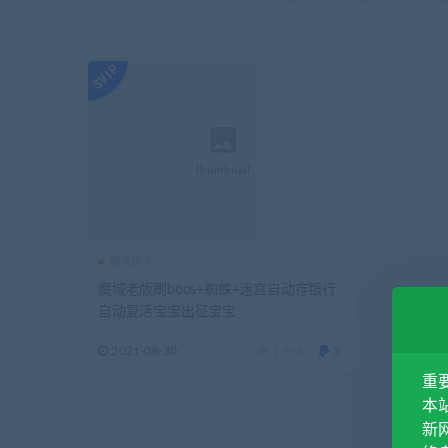
魔域脚本
魔域老版刷boos+蜘蛛+迷宫自动存银行
自动复活宝宝出征宝宝
2021-08-30
1.96K
3
重
本站
新网