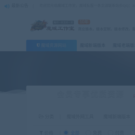
最新公告
欢迎您光临魔域工作室，魔域私服一条龙请联系站长QQ：362
10年
商业版本，版本定制，版本修改，
魔域资源网站
魔域新端版本
魔域老端版
会员专享优质资源
分类
魔域外网工具
魔域新端版本
价格
全部
免费
付费